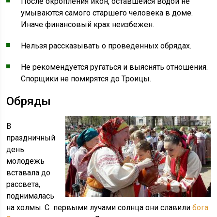
После окропления икон, оставшейся водой не
умываются самого старшего человека в доме.
Иначе финансовый крах неизбежен.
Нельзя рассказывать о проведенных обрядах.
Не рекомендуется ругаться и выяснять отношения.
Спорщики не помирятся до Троицы.
Обряды
В
праздничный
день
молодежь
вставала до
рассвета,
поднималась
на холмы. С первыми лучами солнца они славили
бога