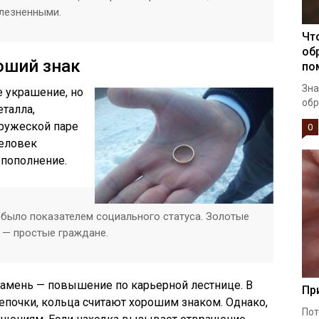
лезненными.
Чт
об
оший знак
по
Зна
 украшение, но
обр
еталла,
пружеской паре
0
человек
 пополнение.
 было показателем социального статуса. Золотые
 — простые граждане.
камень — повышение по карьерной лестнице. В
Пр
 цепочки, кольца считают хорошим знаком. Однако,
Пот