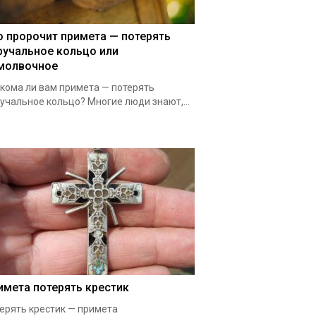
о пророчит примета — потерять
ручальное кольцо или
молвочное
кома ли вам примета — потерять
учальное кольцо? Многие люди знают,...
имета потерять крестик
ерять крестик — примета