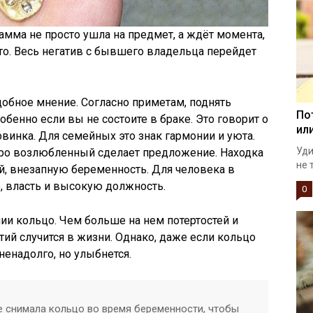
амма не просто ушла на предмет, а ждёт момента,
то. Весь негатив с бывшего владельца перейдет
обное мнение. Согласно приметам, поднять
По
обенно если вы не состоите в браке. Это говорит о
ил
овинка. Для семейных это знак гармонии и уюта.
Уди
коро возлюбленный сделает предложение. Находка
не 
й, внезапную беременность. Для человека в
о, власть и высокую должность.
0
нии кольцо. Чем больше на нем потертостей и
ий случится в жизни. Однако, даже если кольцо
ненадолго, но улыбнется.
 снимала кольцо во время беременности, чтобы