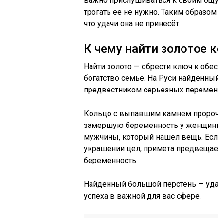
важно прислушиваться к своим ощу
трогать ее не нужно. Таким образо
что удачи она не принесёт.
К чему найти золотое 
Найти золото — обрести ключ к обес
богатство семье. На Руси найденны
предвестником серьезных перемен 
Кольцо с выпавшим камнем проро
замершую беременность у женщины
мужчины, который нашел вещь. Ес
украшении цел, примета предвещае
беременность.
Найденный большой перстень — уда
успеха в важной для вас сфере.