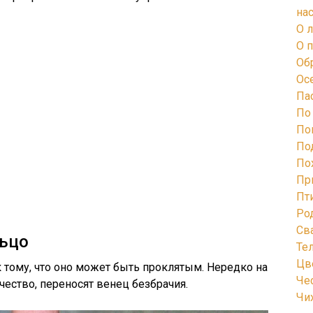
на
О 
О 
Об
Ос
Па
По
По
По
По
Пр
Пт
Ро
Св
льцо
Те
Цв
 тому, что оно может быть проклятым. Нередко на
Че
чество, переносят венец безбрачия.
Чи