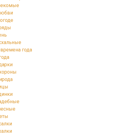
секомые
любви
погоде
ряды
ень
схальные
 времена года
года
дарки
хороны
ирода
ицы
динки
адебные
лесные
еты
салки
халки