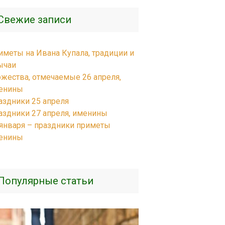
Свежие записи
иметы на Ивана Купала, традиции и
ычаи
ржества, отмечаемые 26 апреля,
енины
аздники 25 апреля
аздники 27 апреля, именины
 января – праздники приметы
енины
Популярные статьи