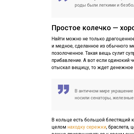
роды были легкими и безбо
Простое колечко — хор
Найти можно не только драгоценное
и медное, сделанное из обычного м
позолоченное. Такая вещь сулит су
прибавление. А вот если одинокий 
отыскал вещицу, то ждет денежное
В античном мире украшение
носили сенаторы, железные
В кольце есть большой блестящий 
целом
находку сережки
, браслета,