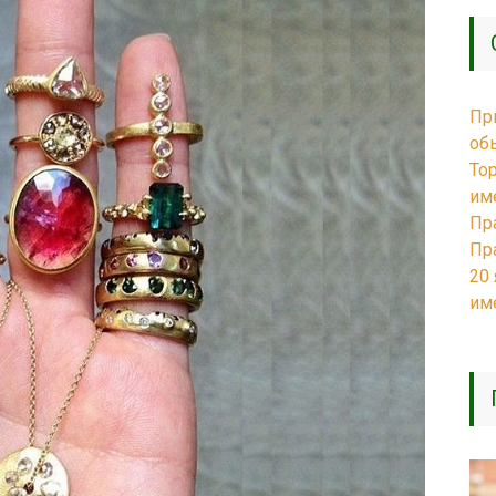
Пр
об
То
им
Пр
Пр
20
им