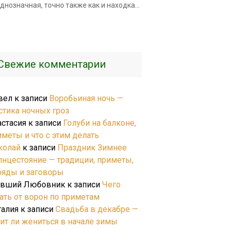
днозначная, точно также как и находка...
Свежие комментарии
вел
к записи
Воробьиная ночь —
стика ночных гроз
астасия
к записи
Голуби на балконе,
иметы и что с этим делать
колай
к записи
Праздник Зимнее
лнцестояние — традиции, приметы,
ряды и заговоры
вший Любовник
к записи
Чего
ать от ворон по приметам
талия
к записи
Свадьба в декабре —
оит ли жениться в начале зимы