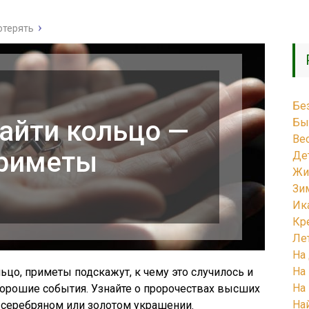
отерять
Бе
найти кольцо —
Бы
Ве
риметы
Де
Жи
Зи
Ик
Кр
Ле
На
На
ьцо, приметы подскажут, к чему это случилось и
На
хорошие события. Узнайте о пророчествах высших
На
 серебряном или золотом украшении.