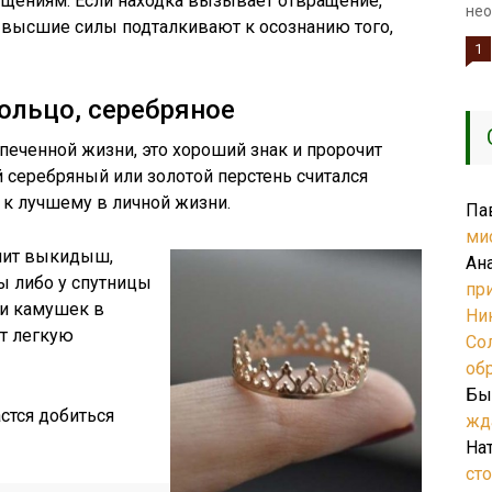
щениям. Если находка вызывает отвращение,
нео
м высшие силы подталкивают к осознанию того,
1
кольцо, серебряное
печенной жизни, это хороший знак и пророчит
й серебряный или золотой перстень считался
к лучшему в личной жизни.
Па
ми
чит выкидыш,
Ан
 либо у спутницы
пр
ли камушек в
Ни
т легкую
Со
об
Бы
стся добиться
жд
На
ст