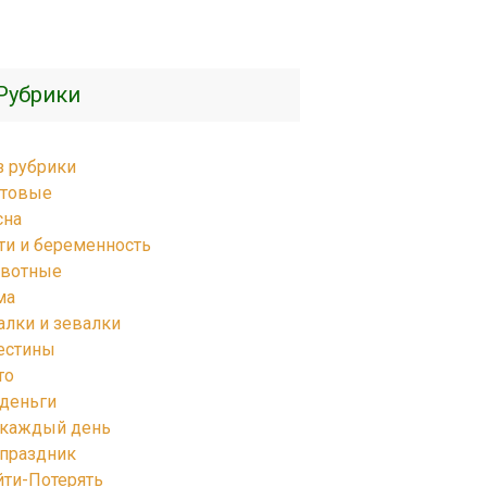
Рубрики
з рубрики
товые
сна
ти и беременность
вотные
ма
алки и зевалки
естины
то
 деньги
 каждый день
 праздник
йти-Потерять