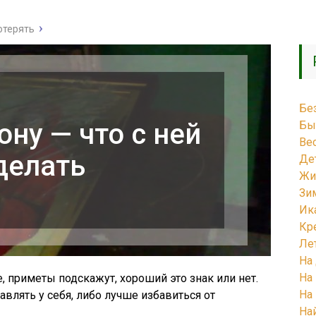
отерять
Бе
ону — что с ней
Бы
Ве
делать
Де
Жи
Зи
Ик
Кр
Ле
На
На
е, приметы подскажут, хороший это знак или нет.
На
тавлять у себя, либо лучше избавиться от
На