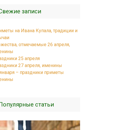
Свежие записи
иметы на Ивана Купала, традиции и
ычаи
ржества, отмечаемые 26 апреля,
енины
аздники 25 апреля
аздники 27 апреля, именины
 января – праздники приметы
енины
Популярные статьи