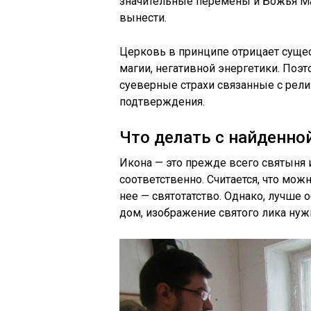
значительные перемены и Божья М
вынести.
Церковь в принципе отрицает суще
магии, негативной энергетики. Поэто
суеверные страхи связанные с рел
подтверждения.
Что делать с найденн
Икона — это прежде всего святыня 
соответственно. Считается, что мо
нее — святотатство. Однако, лучше 
дом, изображение святого лика нужн