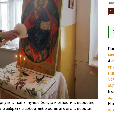
нео
1
Па
ми
Ан
пр
Ни
Со
об
Бы
жд
рнуть в ткань, лучше белую и отнести в церковь,
На
те забрать с собой, либо оставить его в церкви.
ст