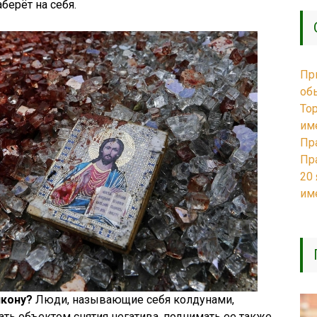
аберёт на себя.
Пр
об
То
им
Пр
Пр
20
им
икону?
Люди, называющие себя колдунами,
ть объектом снятия негатива, поднимать ее также