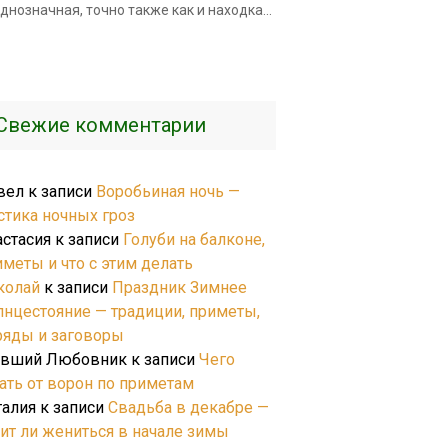
днозначная, точно также как и находка...
Свежие комментарии
вел
к записи
Воробьиная ночь —
стика ночных гроз
астасия
к записи
Голуби на балконе,
иметы и что с этим делать
колай
к записи
Праздник Зимнее
лнцестояние — традиции, приметы,
ряды и заговоры
вший Любовник
к записи
Чего
ать от ворон по приметам
талия
к записи
Свадьба в декабре —
оит ли жениться в начале зимы