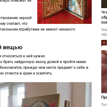
атерь поможет их
Чт
об
ствование черной
по
му считает, что
игиозными атрибутами не имеют никакого
Зна
обр
0
ой вещью
и относиться к ней нужно
жно брать найденную икону домой и пройти мимо
обезопасится, прежде чем нести предмет к себе в
о отнести в храм и освятить.
Пр
Пот