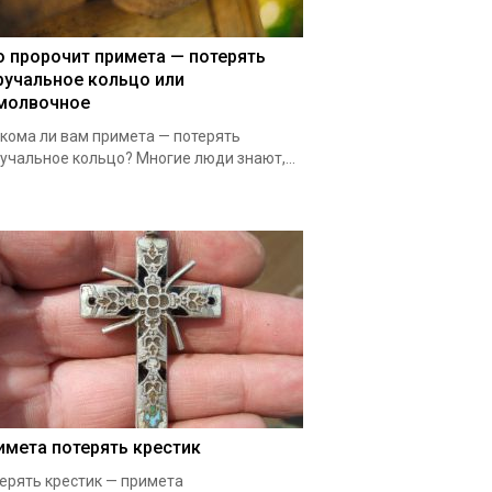
о пророчит примета — потерять
ручальное кольцо или
молвочное
кома ли вам примета — потерять
учальное кольцо? Многие люди знают,...
имета потерять крестик
ерять крестик — примета