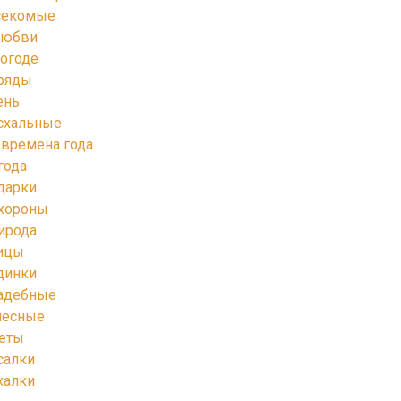
секомые
любви
погоде
ряды
ень
схальные
 времена года
года
дарки
хороны
ирода
ицы
динки
адебные
лесные
еты
салки
халки