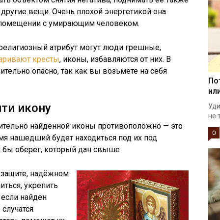
 другие вещи. Очень плохой энергетикой она
м помещении с умирающим человеком.
религиозный атрибут могут люди грешные,
аривают кресты
, иконы, избавляются от них. В
тельно опасно, так как вы возьмете на себя
По
ил
ти икону
Уди
не 
ительно найденной иконы противоположно — это
0
мя нашедший будет находиться под их под
к бы оберег, который дан свыше.
 защите, надёжном
иться, укрепить
 если найден
 случатся