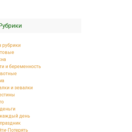
Рубрики
з рубрики
товые
сна
ти и беременность
вотные
ма
алки и зевалки
естины
то
 деньги
 каждый день
 праздник
йти-Потерять