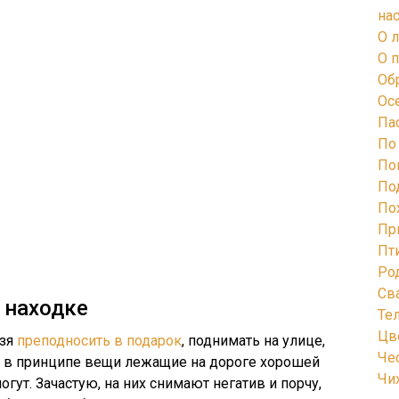
на
О 
О 
Об
Ос
Па
По
По
По
По
Пр
Пт
Ро
Св
 находке
Те
Цв
ьзя
преподносить в подарок
, поднимать на улице,
Че
то в принципе вещи лежащие на дороге хорошей
Чи
гут. Зачастую, на них снимают негатив и порчу,