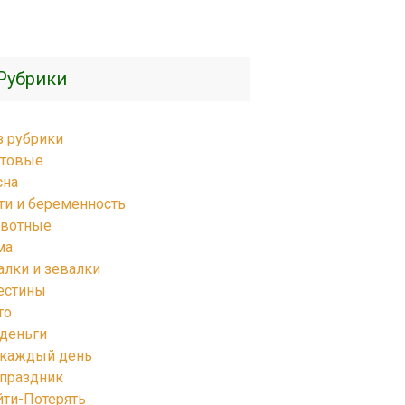
Рубрики
з рубрики
товые
сна
ти и беременность
вотные
ма
алки и зевалки
естины
то
 деньги
 каждый день
 праздник
йти-Потерять