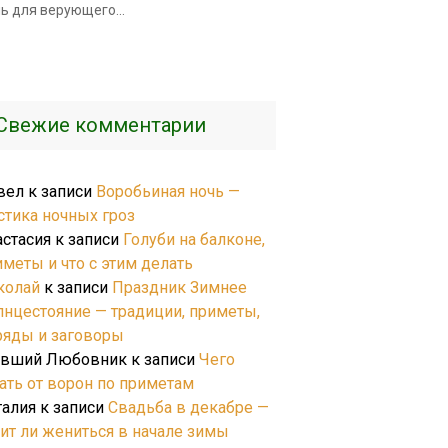
ь для верующего...
Свежие комментарии
вел
к записи
Воробьиная ночь —
стика ночных гроз
астасия
к записи
Голуби на балконе,
иметы и что с этим делать
колай
к записи
Праздник Зимнее
лнцестояние — традиции, приметы,
ряды и заговоры
вший Любовник
к записи
Чего
ать от ворон по приметам
талия
к записи
Свадьба в декабре —
оит ли жениться в начале зимы