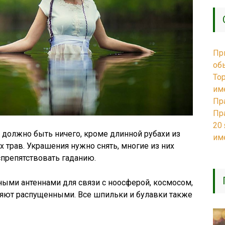
Пр
об
То
им
Пр
Пр
20
должно быть ничего, кроме длинной рубахи из
им
х трав. Украшения нужно снять, многие из них
спрепятствовать гаданию.
ными антеннами для связи с ноосферой, космосом,
ляют распущенными. Все шпильки и булавки также