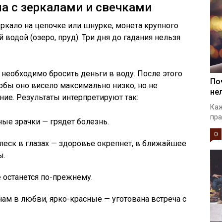
ла с зеркалами и свечками
еркало на цепочке или шнурке, монета крупного
 водой (озеро, пруд). Три дня до гадания нельзя
 необходимо бросить деньги в воду. После этого
По
тобы оно висело максимально низко, но не
не
ние. Результаты интерпретируют так:
Каж
пра
ые зрачки — грядет болезнь.
0
леск в глазах — здоровье окрепнет, в ближайшее
ы.
 останется по-прежнему.
чам в любви, ярко-красные — уготована встреча с