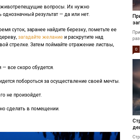
на животрепещущие вопросы. Их нужно
 однозначный результат — да или нет.
Пр
за
ремя суток, заранее найдите березку, пометьте ее
При
 дереву,
загадайте желание
и раскрутите над
раз
вой стрелке. Затем поймайте отражение листвы,
0
— все скоро сбудется.
дется побороться за осуществление своей мечты.
го не произойдет.
жно сделать в помещении.
Ст
де
Стр