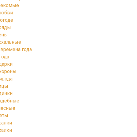
секомые
любви
погоде
ряды
ень
схальные
 времена года
года
дарки
хороны
ирода
ицы
динки
адебные
лесные
еты
салки
халки