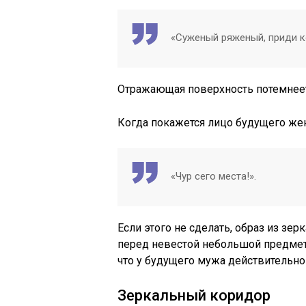
«Суженый ряженый, приди к
Отражающая поверхность потемнеет,
Когда покажется лицо будущего жен
«Чур сего места!».
Если этого не сделать, образ из зе
перед невестой небольшой предмет, 
что у будущего мужа действительно 
Зеркальный коридор