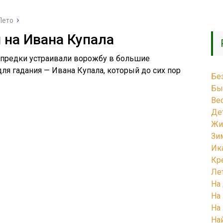
Лето
 на Ивана Купала
 предки устраивали ворожбу в большие
ля гадания — Ивана Купала, который до сих пор
Бе
Бы
Ве
Де
Жи
Зи
Ик
Кр
Ле
На
На
На
На