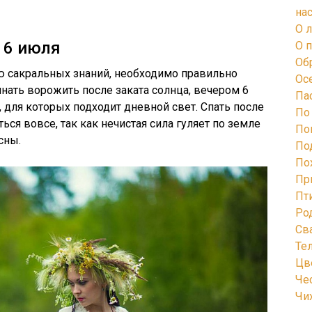
на
О 
 6 июля
О 
Об
ю сакральных знаний, необходимо правильно
Ос
ать ворожить после заката солнца, вечером 6
Па
, для которых подходит дневной свет. Спать после
По
ся вовсе, так как нечистая сила гуляет по земле
По
сны.
По
По
Пр
Пт
Ро
Св
Те
Цв
Че
Чи