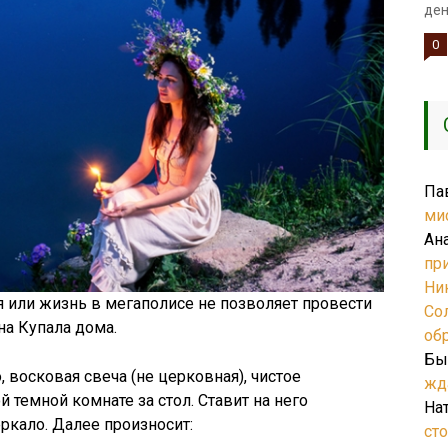
ден
0
Па
ми
Ан
пр
Ни
я или жизнь в мегаполисе не позволяет провести
Со
на Купала дома.
об
Бы
 восковая свеча (не церковная), чистое
жд
й темной комнате за стол. Ставит на него
На
ркало. Далее произносит:
ст